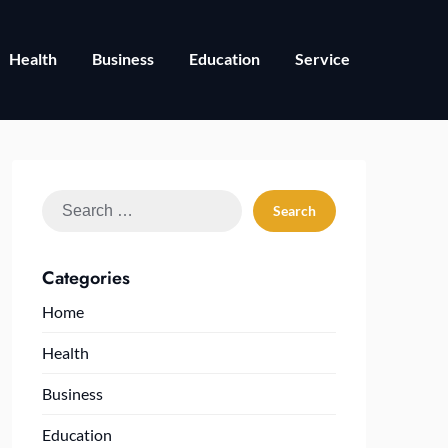
Health
Business
Education
Service
Search
for:
Categories
Home
Health
Business
Education