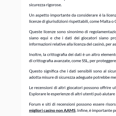
sicurezza rigorose.
Un aspetto importante da considerare è la licen
licenze di giurisdizioni rispettabili, come Malta o
Queste licenze sono sinonimo di regolamentazione
siano equi e che i dati dei giocatori siano prote
informazioni relative alla licenza del casinò, per a
Inoltre, la crittografia dei dati è un altro element
di crittografia avanzate, come SSL, per proteggere 
Questo significa che i dati sensibili sono al sic
adotta misure di sicurezza adeguate potrebbe mette
Le recensioni di altri giocatori possono offrire u
Esplorare le esperienze di altri utenti può aiutare
Forum e siti di recensioni possono essere risors
migliori casino non AAMS
. Infine, è importante 