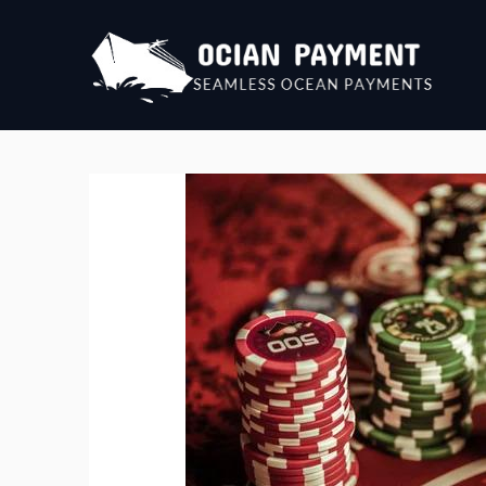
Skip
to
content