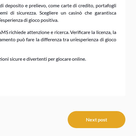
di deposito e prelievo, come carte di credito, portafogli
stemi di sicurezza. Scegliere un casinò che garantisca
esperienza di gioco positiva.
S richiede attenzione e ricerca. Verificare la licenza, la
gamento può fare la differenza tra un’esperienza di gioco
ioni sicure e divertenti per giocare online.
Next post