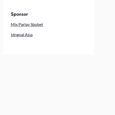
Sponsor
Mix Parlay Sbobet
Idngoal Asia