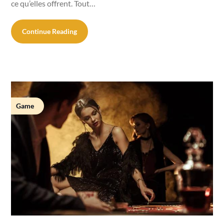
ce qu’elles offrent. Tout…
Continue Reading
Game