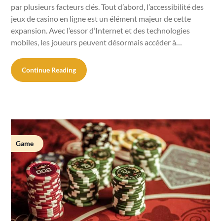
par plusieurs facteurs clés. Tout d’abord, l’accessibilité des
jeux de casino en ligne est un élément majeur de cette
expansion. Avec l’essor d’Internet et des technologies
mobiles, les joueurs peuvent désormais accéder à…
Continue Reading
Game