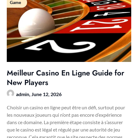
Game
Meilleur Casino En Ligne Guide for
New Players
admin,
June 12, 2026
Choisir un casino en ligne peut être un défi, surtout pour
les nouveaux joueurs qui n’ont pas encore d’expérience
dans ce domaine. La première étape consiste à s’assurer
que le casino est légal et régulé par une autorité de jeu
reconnue. Cela garantit que le site respecte des normes