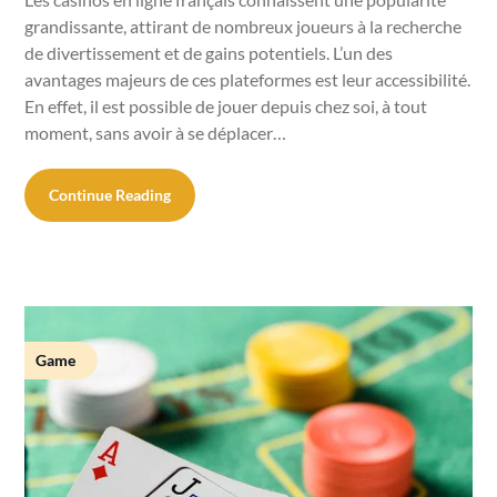
grandissante, attirant de nombreux joueurs à la recherche
de divertissement et de gains potentiels. L’un des
avantages majeurs de ces plateformes est leur accessibilité.
En effet, il est possible de jouer depuis chez soi, à tout
moment, sans avoir à se déplacer…
Continue Reading
Game