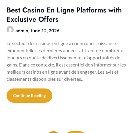
Best Casino En Ligne Platforms with
Exclusive Offers
admin,
June 12, 2026
Le secteur des casinos en ligne a connu une croissance
exponentielle ces dernières années, attirant de nombreux
joueurs en quête de divertissement et d’opportunités de
gains. Dans ce contexte, il est essentiel de s’informer sur les
meilleurs casinos en ligne avant de s’engager. Les avis et
classements disponibles sur diverses…
Continue Reading