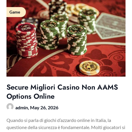
Game
Secure Migliori Casino Non AAMS
Options Online
admin,
May 26, 2026
Quando si parla di giochi d’azzardo online in Italia, la
questione della sicurezza è fondamentale. Molti giocatori si