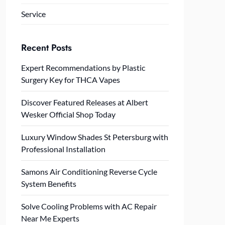
Service
Recent Posts
Expert Recommendations by Plastic
Surgery Key for THCA Vapes
Discover Featured Releases at Albert
Wesker Official Shop Today
Luxury Window Shades St Petersburg with
Professional Installation
Samons Air Conditioning Reverse Cycle
System Benefits
Solve Cooling Problems with AC Repair
Near Me Experts