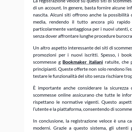
La registrazione veloce su questi siti di scommes
di un account. In genere, basta fornire alcune in
nascita. Alcuni siti offrono anche la possibilità 
media, rendendo il tutto ancora più rapido 
particolarmente vantaggiosa per i nuovi utenti, 
senza dover affrontare lunghe procedure burocra
Un altro aspetto interessante dei siti di scommes
promozioni per i nuovi iscritti. Spesso, i b
scommesse g
Bookmaker italiani
ratuite, che 
principianti. Queste offerte non solo rendono l’e
testare le funzionalità del sito senza rischiare trop
È importante anche considerare la sicurezza du
scommesse online assicurano che tutte le inform
rispettano le normative vigenti. Questo aspett
l’utente e la piattaforma, consentendo di scommett
In conclusione, la registrazione veloce è una c
moderni. Grazie a questo sistema, gli utent