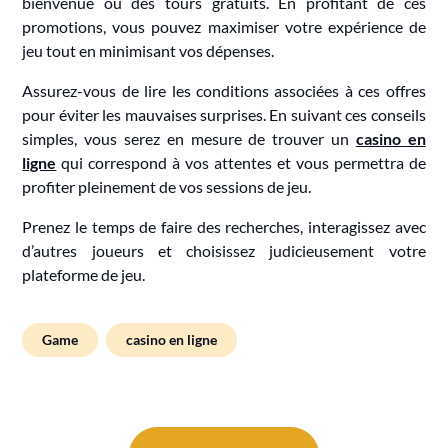
bienvenue ou des tours gratuits. En profitant de ces
promotions, vous pouvez maximiser votre expérience de
jeu tout en minimisant vos dépenses.
Assurez-vous de lire les conditions associées à ces offres
pour éviter les mauvaises surprises. En suivant ces conseils
simples, vous serez en mesure de trouver un
casino en
ligne
qui correspond à vos attentes et vous permettra de
profiter pleinement de vos sessions de jeu.
Prenez le temps de faire des recherches, interagissez avec
d’autres joueurs et choisissez judicieusement votre
plateforme de jeu.
Game
casino en ligne
Post