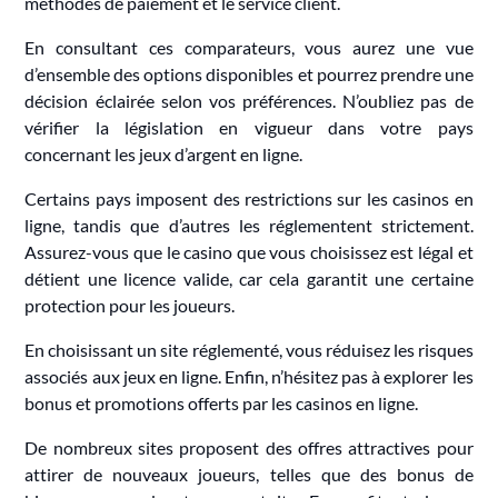
méthodes de paiement et le service client.
En consultant ces comparateurs, vous aurez une vue
d’ensemble des options disponibles et pourrez prendre une
décision éclairée selon vos préférences. N’oubliez pas de
vérifier la législation en vigueur dans votre pays
concernant les jeux d’argent en ligne.
Certains pays imposent des restrictions sur les casinos en
ligne, tandis que d’autres les réglementent strictement.
Assurez-vous que le casino que vous choisissez est légal et
détient une licence valide, car cela garantit une certaine
protection pour les joueurs.
En choisissant un site réglementé, vous réduisez les risques
associés aux jeux en ligne. Enfin, n’hésitez pas à explorer les
bonus et promotions offerts par les casinos en ligne.
De nombreux sites proposent des offres attractives pour
attirer de nouveaux joueurs, telles que des bonus de