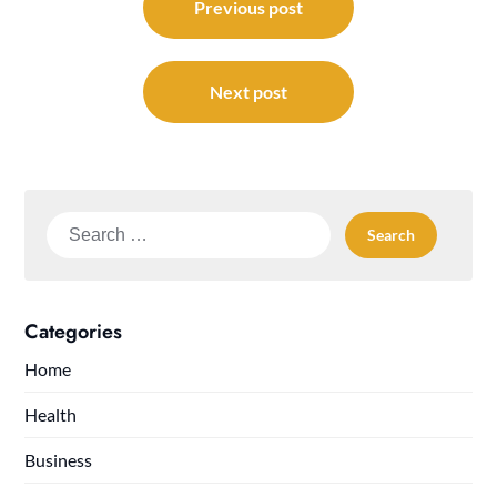
navigation
Previous post
Next post
Search
for:
Categories
Home
Health
Business