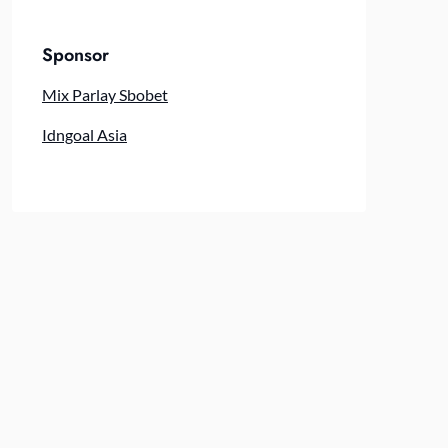
Sponsor
Mix Parlay Sbobet
Idngoal Asia