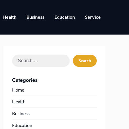
Health
Business
Education
Service
Search
for:
Categories
Home
Health
Business
Education