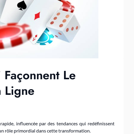
 Façonnent Le
n Ligne
rapide, influencée par des tendances qui redéfinissent
 un rôle primordial dans cette transformation.