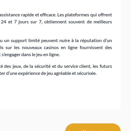
ssistance rapide et efficace. Les plateformes qui offrent
 24 et 7 jours sur 7, obtiennent souvent de meilleurs
u un support limité peuvent nuire à la réputation d’un
els sur les nouveaux casinos en ligne fournissent des
s’engager dans le jeu en ligne.
des jeux, de la sécurité et du service client, les futurs
iter d’une expérience de jeu agréable et sécurisée.