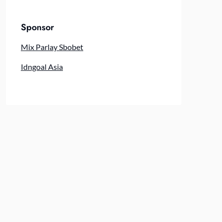
Sponsor
Mix Parlay Sbobet
Idngoal Asia