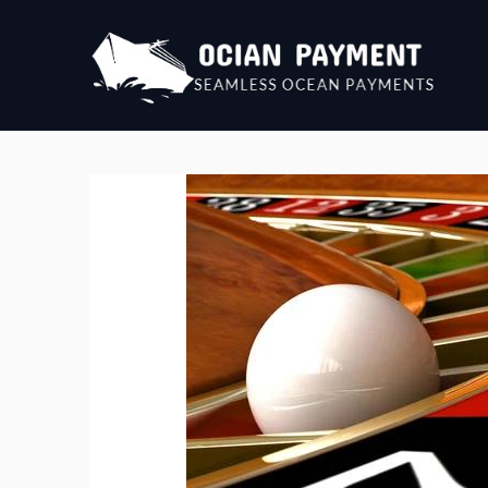
Skip
to
content