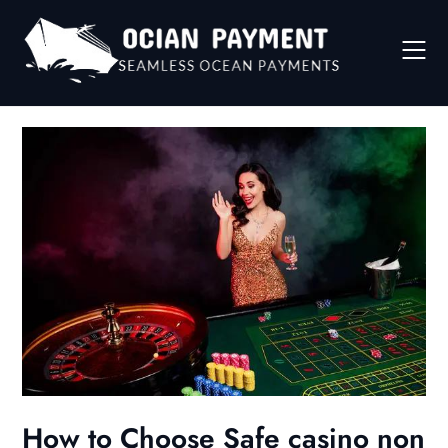
Skip
to
content
How to Choose Safe casino non