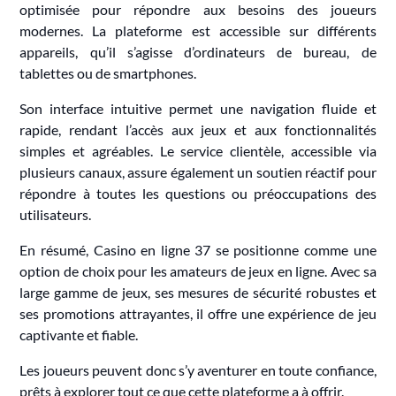
optimisée pour répondre aux besoins des joueurs
modernes. La plateforme est accessible sur différents
appareils, qu’il s’agisse d’ordinateurs de bureau, de
tablettes ou de smartphones.
Son interface intuitive permet une navigation fluide et
rapide, rendant l’accès aux jeux et aux fonctionnalités
simples et agréables. Le service clientèle, accessible via
plusieurs canaux, assure également un soutien réactif pour
répondre à toutes les questions ou préoccupations des
utilisateurs.
En résumé, Casino en ligne 37 se positionne comme une
option de choix pour les amateurs de jeux en ligne. Avec sa
large gamme de jeux, ses mesures de sécurité robustes et
ses promotions attrayantes, il offre une expérience de jeu
captivante et fiable.
Les joueurs peuvent donc s’y aventurer en toute confiance,
prêts à explorer tout ce que cette plateforme a à offrir.