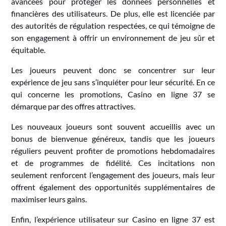
avancées pour protéger les données personnelles et
financières des utilisateurs. De plus, elle est licenciée par
des autorités de régulation respectées, ce qui témoigne de
son engagement à offrir un environnement de jeu sûr et
équitable.
Les joueurs peuvent donc se concentrer sur leur
expérience de jeu sans s’inquiéter pour leur sécurité. En ce
qui concerne les promotions, Casino en ligne 37 se
démarque par des offres attractives.
Les nouveaux joueurs sont souvent accueillis avec un
bonus de bienvenue généreux, tandis que les joueurs
réguliers peuvent profiter de promotions hebdomadaires
et de programmes de fidélité. Ces incitations non
seulement renforcent l’engagement des joueurs, mais leur
offrent également des opportunités supplémentaires de
maximiser leurs gains.
Enfin, l’expérience utilisateur sur Casino en ligne 37 est