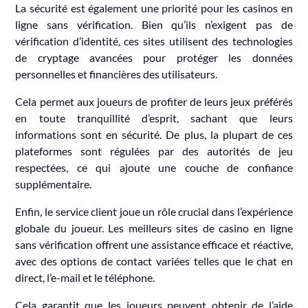
La sécurité est également une priorité pour les casinos en
ligne sans vérification. Bien qu’ils n’exigent pas de
vérification d’identité, ces sites utilisent des technologies
de cryptage avancées pour protéger les données
personnelles et financières des utilisateurs.
Cela permet aux joueurs de profiter de leurs jeux préférés
en toute tranquillité d’esprit, sachant que leurs
informations sont en sécurité. De plus, la plupart de ces
plateformes sont régulées par des autorités de jeu
respectées, ce qui ajoute une couche de confiance
supplémentaire.
Enfin, le service client joue un rôle crucial dans l’expérience
globale du joueur. Les meilleurs sites de casino en ligne
sans vérification offrent une assistance efficace et réactive,
avec des options de contact variées telles que le chat en
direct, l’e-mail et le téléphone.
Cela garantit que les joueurs peuvent obtenir de l’aide