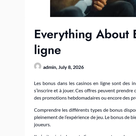
Everything About 
ligne
admin,
July 8, 2026
Les bonus dans les casinos en ligne sont des i
s’inscrire et à jouer. Ces offres peuvent prendr
des promotions hebdomadaires ou encore des pro
Comprendre les différents types de bonus disponi
pleinement de l’expérience de jeu. Le bonus de b
joueurs.