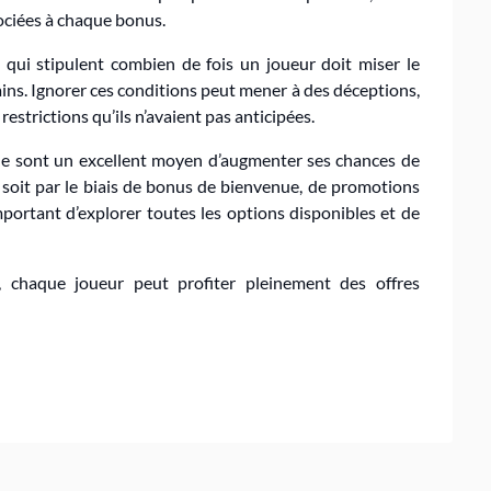
sociées à chaque bonus.
 qui stipulent combien de fois un joueur doit miser le
ins. Ignorer ces conditions peut mener à des déceptions,
estrictions qu’ils n’avaient pas anticipées.
gne sont un excellent moyen d’augmenter ses chances de
e soit par le biais de bonus de bienvenue, de promotions
mportant d’explorer toutes les options disponibles et de
s, chaque joueur peut profiter pleinement des offres