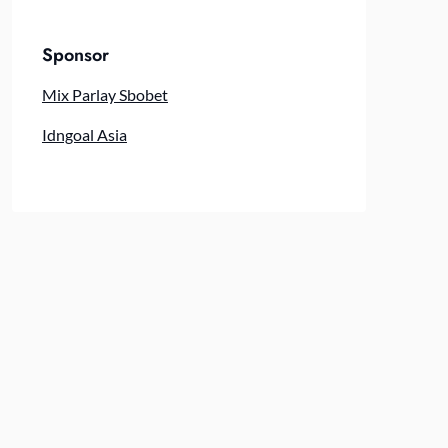
Sponsor
Mix Parlay Sbobet
Idngoal Asia