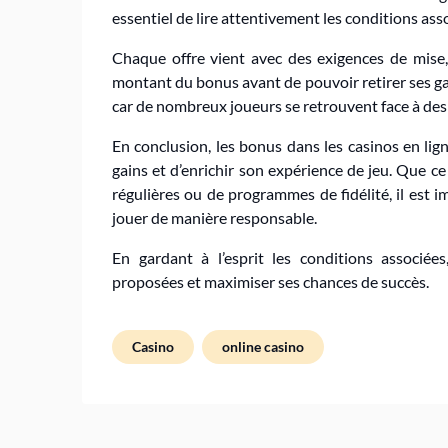
essentiel de lire attentivement les conditions as
Chaque offre vient avec des exigences de mise,
montant du bonus avant de pouvoir retirer ses ga
car de nombreux joueurs se retrouvent face à des r
En conclusion, les bonus dans les casinos en li
gains et d’enrichir son expérience de jeu. Que c
régulières ou de programmes de fidélité, il est i
jouer de manière responsable.
En gardant à l’esprit les conditions associée
proposées et maximiser ses chances de succès.
Casino
online casino