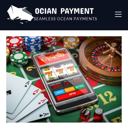
Skip
to
content