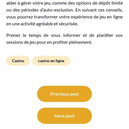
aider à gérer votre jeu, comme des options de dépôt limité
ou des périodes d’auto-exclusion. En suivant ces conseils,
vous pourrez transformer votre expérience de jeu en ligne
en une activité agréable et sécurisée.
Prenez le temps de vous informer et de planifier vos
sessions de jeu pour en profiter pleinement.
Casino
casino en ligne
Post
navigation
Previous post
Next post