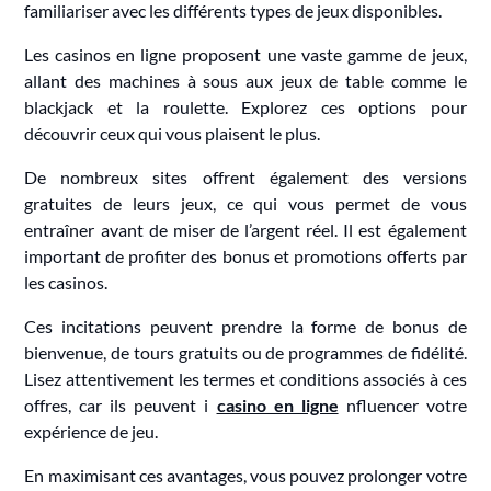
familiariser avec les différents types de jeux disponibles.
Les casinos en ligne proposent une vaste gamme de jeux,
allant des machines à sous aux jeux de table comme le
blackjack et la roulette. Explorez ces options pour
découvrir ceux qui vous plaisent le plus.
De nombreux sites offrent également des versions
gratuites de leurs jeux, ce qui vous permet de vous
entraîner avant de miser de l’argent réel. Il est également
important de profiter des bonus et promotions offerts par
les casinos.
Ces incitations peuvent prendre la forme de bonus de
bienvenue, de tours gratuits ou de programmes de fidélité.
Lisez attentivement les termes et conditions associés à ces
offres, car ils peuvent i
casino en ligne
nfluencer votre
expérience de jeu.
En maximisant ces avantages, vous pouvez prolonger votre