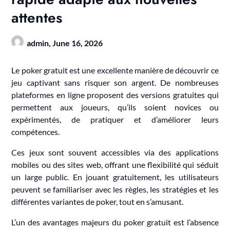
attentes
admin,
June 16, 2026
Le poker gratuit est une excellente manière de découvrir ce
jeu captivant sans risquer son argent. De nombreuses
plateformes en ligne proposent des versions gratuites qui
permettent aux joueurs, qu’ils soient novices ou
expérimentés, de pratiquer et d’améliorer leurs
compétences.
Ces jeux sont souvent accessibles via des applications
mobiles ou des sites web, offrant une flexibilité qui séduit
un large public. En jouant gratuitement, les utilisateurs
peuvent se familiariser avec les règles, les stratégies et les
différentes variantes de poker, tout en s’amusant.
L’un des avantages majeurs du poker gratuit est l’absence