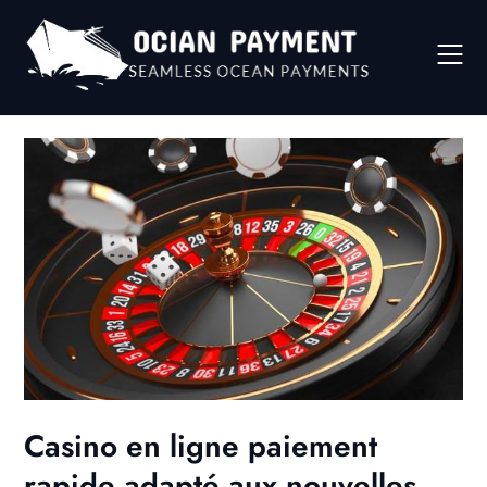
Skip
to
content
Casino en ligne paiement
rapide adapté aux nouvelles