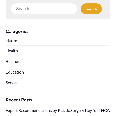
Search
for:
Categories
Home
Health
Business
Education
Service
Recent Posts
Expert Recommendations by Plastic Surgery Key for THCA