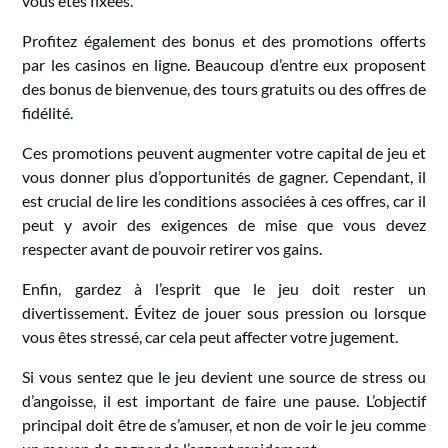
vous êtes fixées.
Profitez également des bonus et des promotions offerts
par les casinos en ligne. Beaucoup d’entre eux proposent
des bonus de bienvenue, des tours gratuits ou des offres de
fidélité.
Ces promotions peuvent augmenter votre capital de jeu et
vous donner plus d’opportunités de gagner. Cependant, il
est crucial de lire les conditions associées à ces offres, car il
peut y avoir des exigences de mise que vous devez
respecter avant de pouvoir retirer vos gains.
Enfin, gardez à l’esprit que le jeu doit rester un
divertissement. Évitez de jouer sous pression ou lorsque
vous êtes stressé, car cela peut affecter votre jugement.
Si vous sentez que le jeu devient une source de stress ou
d’angoisse, il est important de faire une pause. L’objectif
principal doit être de s’amuser, et non de voir le jeu comme