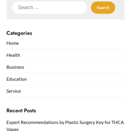
Search
for:
Categories
Home
Health
Business
Education
Service
Recent Posts
Expert Recommendations by Plastic Surgery Key for THCA
Vapes