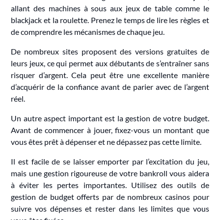
allant des machines à sous aux jeux de table comme le
blackjack et la roulette. Prenez le temps de lire les règles et
de comprendre les mécanismes de chaque jeu.
De nombreux sites proposent des versions gratuites de
leurs jeux, ce qui permet aux débutants de s’entraîner sans
risquer d’argent. Cela peut être une excellente manière
d’acquérir de la confiance avant de parier avec de l’argent
réel.
Un autre aspect important est la gestion de votre budget.
Avant de commencer à jouer, fixez-vous un montant que
vous êtes prêt à dépenser et ne dépassez pas cette limite.
Il est facile de se laisser emporter par l’excitation du jeu,
mais une gestion rigoureuse de votre bankroll vous aidera
à éviter les pertes importantes. Utilisez des outils de
gestion de budget offerts par de nombreux casinos pour
suivre vos dépenses et rester dans les limites que vous