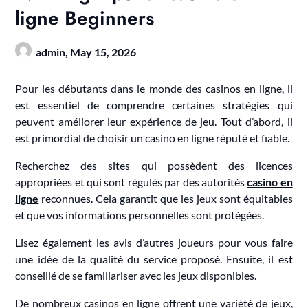
ligne Beginners
admin,
May 15, 2026
Pour les débutants dans le monde des casinos en ligne, il
est essentiel de comprendre certaines stratégies qui
peuvent améliorer leur expérience de jeu. Tout d’abord, il
est primordial de choisir un casino en ligne réputé et fiable.
Recherchez des sites qui possèdent des licences
appropriées et qui sont régulés par des autorités
casino en
ligne
reconnues. Cela garantit que les jeux sont équitables
et que vos informations personnelles sont protégées.
Lisez également les avis d’autres joueurs pour vous faire
une idée de la qualité du service proposé. Ensuite, il est
conseillé de se familiariser avec les jeux disponibles.
De nombreux casinos en ligne offrent une variété de jeux,