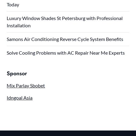
Today
Luxury Window Shades St Petersburg with Professional
Installation
Samons Air Conditioning Reverse Cycle System Benefits
Solve Cooling Problems with AC Repair Near Me Experts
Sponsor
Mix Parlay Sbobet
Idngoal Asia