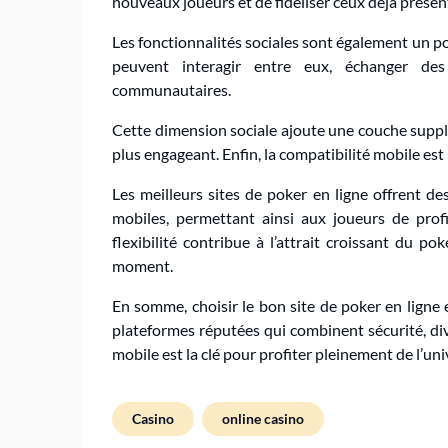
nouveaux joueurs et de fidéliser ceux déjà présen
Les fonctionnalités sociales sont également un poi
peuvent interagir entre eux, échanger de
communautaires.
Cette dimension sociale ajoute une couche supplé
plus engageant. Enfin, la compatibilité mobile est
Les meilleurs sites de poker en ligne offrent de
mobiles, permettant ainsi aux joueurs de profi
flexibilité contribue à l’attrait croissant du po
moment.
En somme, choisir le bon site de poker en ligne 
plateformes réputées qui combinent sécurité, div
mobile est la clé pour profiter pleinement de l’uni
Casino
online casino