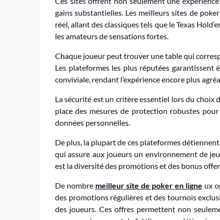
Ces sites offrent non seulement une expérience
gains substantielles. Les meilleurs sites de pok
réel, allant des classiques tels que le Texas Hold
les amateurs de sensations fortes.
Chaque joueur peut trouver une table qui corresp
Les plateformes les plus réputées garantissent 
conviviale, rendant l’expérience encore plus agréa
La sécurité est un critère essentiel lors du choix 
place des mesures de protection robustes pour g
données personnelles.
De plus, la plupart de ces plateformes détiennent 
qui assure aux joueurs un environnement de jeu 
est la diversité des promotions et des bonus offert
De nombre
meilleur site de poker en ligne
ux o
des promotions régulières et des tournois exclu
des joueurs. Ces offres permettent non seuleme