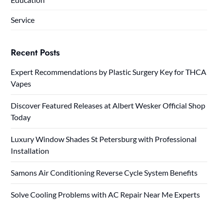
Service
Recent Posts
Expert Recommendations by Plastic Surgery Key for THCA
Vapes
Discover Featured Releases at Albert Wesker Official Shop
Today
Luxury Window Shades St Petersburg with Professional
Installation
Samons Air Conditioning Reverse Cycle System Benefits
Solve Cooling Problems with AC Repair Near Me Experts