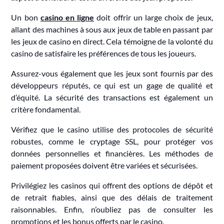
Un bon
casino en ligne
doit offrir un large choix de jeux,
allant des machines à sous aux jeux de table en passant par
les jeux de casino en direct. Cela témoigne de la volonté du
casino de satisfaire les préférences de tous les joueurs.
Assurez-vous également que les jeux sont fournis par des
développeurs réputés, ce qui est un gage de qualité et
d’équité. La sécurité des transactions est également un
critère fondamental.
Vérifiez que le casino utilise des protocoles de sécurité
robustes, comme le cryptage SSL, pour protéger vos
données personnelles et financières. Les méthodes de
paiement proposées doivent être variées et sécurisées.
Privilégiez les casinos qui offrent des options de dépôt et
de retrait fiables, ainsi que des délais de traitement
raisonnables. Enfin, n’oubliez pas de consulter les
promotions et les bonus offerts par le casino.