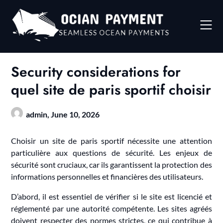
Skip
to
content
Security considerations for
quel site de paris sportif choisir
admin,
June 10, 2026
Choisir un site de paris sportif nécessite une attention
particulière aux questions de sécurité. Les enjeux de
sécurité sont cruciaux, car ils garantissent la protection des
informations personnelles et financières des utilisateurs.
D’abord, il est essentiel de vérifier si le site est licencié et
réglementé par une autorité compétente. Les sites agréés
doivent respecter des normes strictes, ce qui contribue à