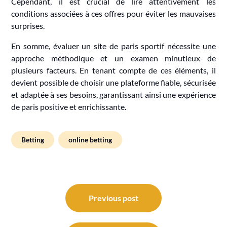
Cependant, il est crucial de lire attentivement les
conditions associées à ces offres pour éviter les mauvaises
surprises.
En somme, évaluer un site de paris sportif nécessite une
approche méthodique et un examen minutieux de
plusieurs facteurs. En tenant compte de ces éléments, il
devient possible de choisir une plateforme fiable, sécurisée
et adaptée à ses besoins, garantissant ainsi une expérience
de paris positive et enrichissante.
Betting
online betting
Post
navigation
Previous post