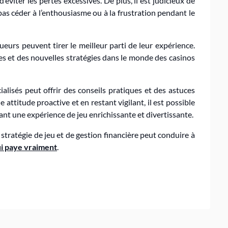
viter les pertes excessives. De plus, il est judicieux de
e pas céder à l’enthousiasme ou à la frustration pendant le
ueurs peuvent tirer le meilleur parti de leur expérience.
ces et des nouvelles stratégies dans le monde des casinos
alisés peut offrir des conseils pratiques et des astuces
attitude proactive et en restant vigilant, il est possible
ant une expérience de jeu enrichissante et divertissante.
tratégie de jeu et de gestion financière peut conduire à
ui paye vraiment
.