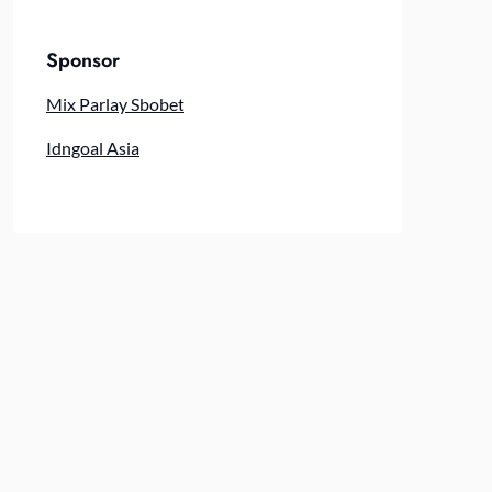
Sponsor
Mix Parlay Sbobet
Idngoal Asia