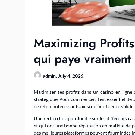
Maximizing Profits
qui paye vraiment
admin,
July 4, 2026
Maximiser ses profits dans un casino en ligne
stratégique. Pour commencer, il est essentiel de c
de retour intéressants ainsi qu’une licence valide.
Une recherche approfondie sur les différents casi
et qui ont une bonne réputation en matière de pa
des meilleures plateformes peuvent fournir des in