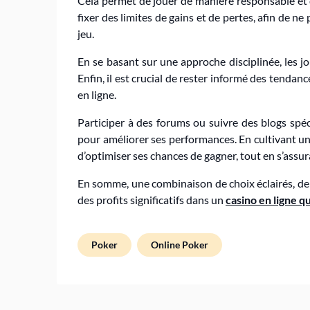
Cela permet de jouer de manière responsable et d’é
fixer des limites de gains et de pertes, afin de n
jeu.
En se basant sur une approche disciplinée, les jo
Enfin, il est crucial de rester informé des tendan
en ligne.
Participer à des forums ou suivre des blogs spéci
pour améliorer ses performances. En cultivant une 
d’optimiser ses chances de gagner, tout en s’assur
En somme, une combinaison de choix éclairés, de s
des profits significatifs dans un
casino en ligne q
Poker
Online Poker