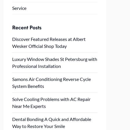
Service
Recent Posts
Discover Featured Releases at Albert
Wesker Official Shop Today
Luxury Window Shades St Petersburg with
Professional Installation
Samons Air Conditioning Reverse Cycle
System Benefits
Solve Cooling Problems with AC Repair
Near Me Experts
Dental Bonding A Quick and Affordable
Way to Restore Your Smile