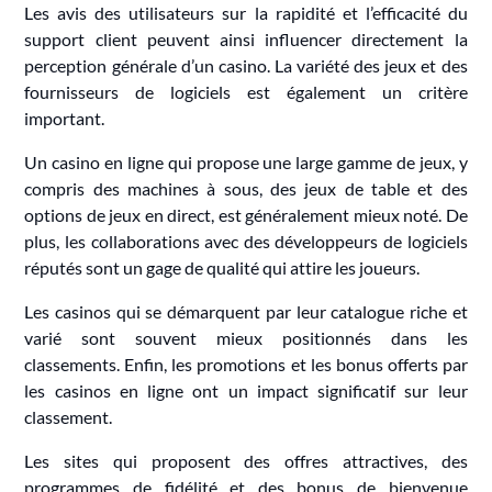
Les avis des utilisateurs sur la rapidité et l’efficacité du
support client peuvent ainsi influencer directement la
perception générale d’un casino. La variété des jeux et des
fournisseurs de logiciels est également un critère
important.
Un casino en ligne qui propose une large gamme de jeux, y
compris des machines à sous, des jeux de table et des
options de jeux en direct, est généralement mieux noté. De
plus, les collaborations avec des développeurs de logiciels
réputés sont un gage de qualité qui attire les joueurs.
Les casinos qui se démarquent par leur catalogue riche et
varié sont souvent mieux positionnés dans les
classements. Enfin, les promotions et les bonus offerts par
les casinos en ligne ont un impact significatif sur leur
classement.
Les sites qui proposent des offres attractives, des
programmes de fidélité et des bonus de bienvenue