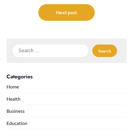
Next post
Search
for:
Categories
Home
Health
Business
Education