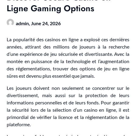
Ligne Gaming Options
admin,
June 24, 2026
La popularité des casinos en ligne a explosé ces dernières
années, attirant des millions de joueurs à la recherche
d’une expérience de jeu sécurisée et divertissante. Avec la
montée en puissance de la technologie et l’augmentation
des réglementations, trouver des options de jeu en ligne
sûres est devenu plus essentiel que jamais.
Les joueurs doivent non seulement se concentrer sur le
divertissement, mais aussi sur la protection de leurs
informations personnelles et de leurs fonds. Pour garantir
la sécurité lors de la sélection d’un casino en ligne, il est
primordial de vérifier la licence et la réglementation de la
plateforme.