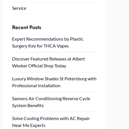
Service
Recent Posts
Expert Recommendations by Plastic
Surgery Key for THCA Vapes
Discover Featured Releases at Albert
Wesker Official Shop Today
Luxury Window Shades St Petersburg with
Professional Installation
Samons Air Conditioning Reverse Cycle
System Benefits
Solve Cooling Problems with AC Repair
Near Me Experts