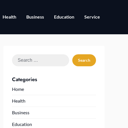
Health
Business
Education
Service
Search
for:
Categories
Home
Health
Business
Education