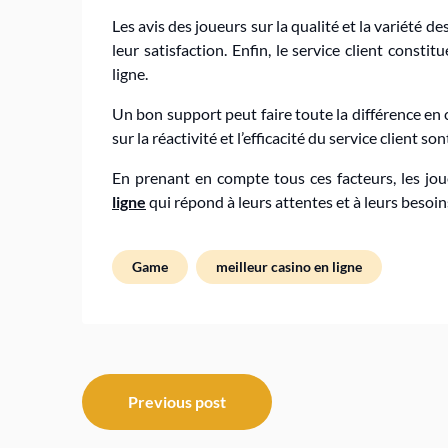
Les avis des joueurs sur la qualité et la variété 
leur satisfaction. Enfin, le service client consti
ligne.
Un bon support peut faire toute la différence en 
sur la réactivité et l’efficacité du service client 
En prenant en compte tous ces facteurs, les jou
ligne
qui répond à leurs attentes et à leurs besoin
Game
meilleur casino en ligne
Post
Previous post
navigation