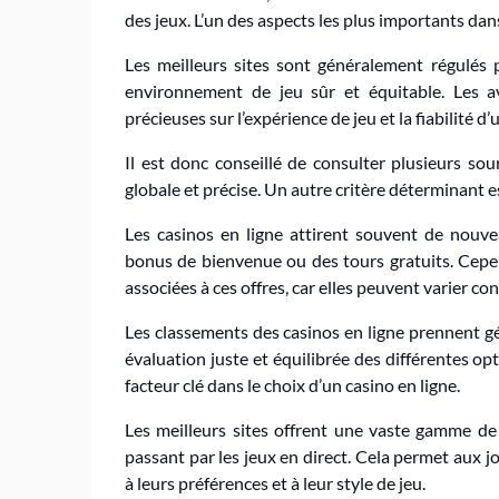
des jeux. L’un des aspects les plus importants dans 
Les meilleurs sites sont généralement régulés 
environnement de jeu sûr et équitable. Les av
précieuses sur l’expérience de jeu et la fiabilité d
Il est donc conseillé de consulter plusieurs sour
globale et précise. Un autre critère déterminant 
Les casinos en ligne attirent souvent de nouvea
bonus de bienvenue ou des tours gratuits. Cepend
associées à ces offres, car elles peuvent varier co
Les classements des casinos en ligne prennent g
évaluation juste et équilibrée des différentes op
facteur clé dans le choix d’un casino en ligne.
Les meilleurs sites offrent une vaste gamme de 
passant par les jeux en direct. Cela permet aux 
à leurs préférences et à leur style de jeu.