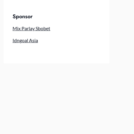
Sponsor
Mix Parlay Sbobet
Idngoal Asia