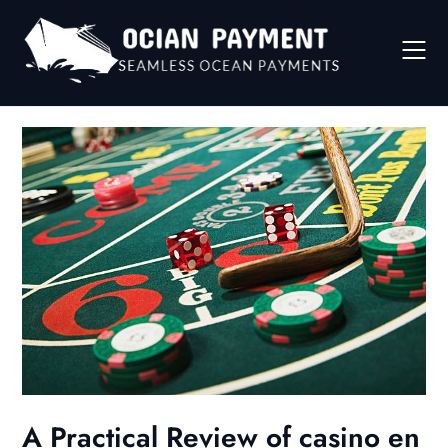
Skip
to
content
A Practical Review of casino en