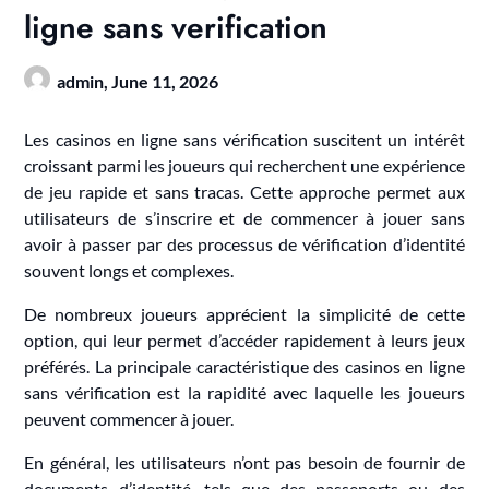
ligne sans verification
admin,
June 11, 2026
Les casinos en ligne sans vérification suscitent un intérêt
croissant parmi les joueurs qui recherchent une expérience
de jeu rapide et sans tracas. Cette approche permet aux
utilisateurs de s’inscrire et de commencer à jouer sans
avoir à passer par des processus de vérification d’identité
souvent longs et complexes.
De nombreux joueurs apprécient la simplicité de cette
option, qui leur permet d’accéder rapidement à leurs jeux
préférés. La principale caractéristique des casinos en ligne
sans vérification est la rapidité avec laquelle les joueurs
peuvent commencer à jouer.
En général, les utilisateurs n’ont pas besoin de fournir de
documents d’identité, tels que des passeports ou des