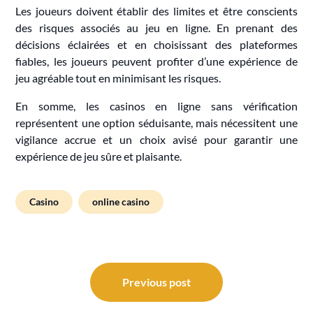
Les joueurs doivent établir des limites et être conscients
des risques associés au jeu en ligne. En prenant des
décisions éclairées et en choisissant des plateformes
fiables, les joueurs peuvent profiter d’une expérience de
jeu agréable tout en minimisant les risques.
En somme, les casinos en ligne sans vérification
représentent une option séduisante, mais nécessitent une
vigilance accrue et un choix avisé pour garantir une
expérience de jeu sûre et plaisante.
Casino
online casino
Post
navigation
Previous post