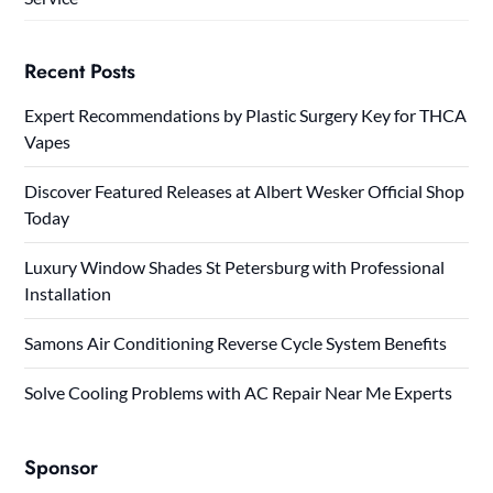
Recent Posts
Expert Recommendations by Plastic Surgery Key for THCA
Vapes
Discover Featured Releases at Albert Wesker Official Shop
Today
Luxury Window Shades St Petersburg with Professional
Installation
Samons Air Conditioning Reverse Cycle System Benefits
Solve Cooling Problems with AC Repair Near Me Experts
Sponsor