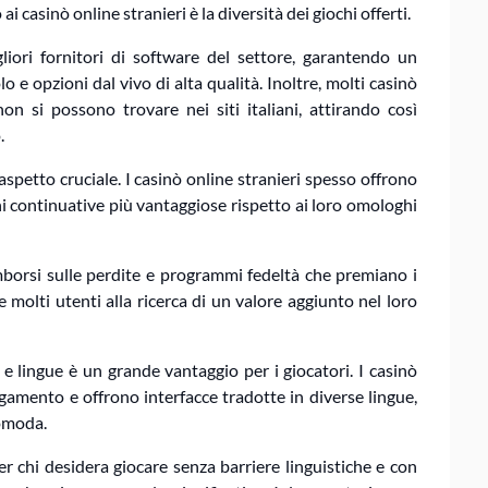
 ai casinò online stranieri è la diversità dei giochi offerti.
iori fornitori di software del settore, garantendo un
lo e opzioni dal vivo di alta qualità. Inoltre, molti casinò
non si possono trovare nei siti italiani, attirando così
.
petto cruciale. I casinò online stranieri spesso offrono
 continuative più vantaggiose rispetto ai loro omologhi
mborsi sulle perdite e programmi fedeltà che premiano i
 molti utenti alla ricerca di un valore aggiunto nel loro
te e lingue è un grande vantaggio per i giocatori. I casinò
gamento e offrono interfacce tradotte in diverse lingue,
comoda.
 chi desidera giocare senza barriere linguistiche e con