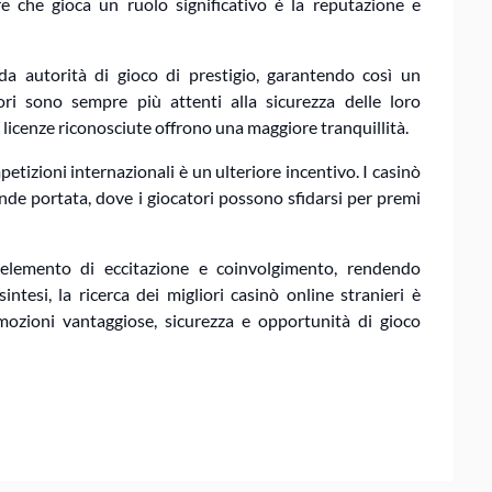
e che gioca un ruolo significativo è la reputazione e
da autorità di gioco di prestigio, garantendo così un
ori sono sempre più attenti alla sicurezza delle loro
n licenze riconosciute offrono una maggiore tranquillità.
petizioni internazionali è un ulteriore incentivo. I casinò
nde portata, dove i giocatori possono sfidarsi per premi
lemento di eccitazione e coinvolgimento, rendendo
ntesi, la ricerca dei migliori casinò online stranieri è
ozioni vantaggiose, sicurezza e opportunità di gioco