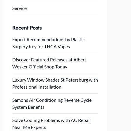
Service
Recent Posts
Expert Recommendations by Plastic
Surgery Key for THCA Vapes
Discover Featured Releases at Albert
Wesker Official Shop Today
Luxury Window Shades St Petersburg with
Professional Installation
Samons Air Conditioning Reverse Cycle
System Benefits
Solve Cooling Problems with AC Repair
Near Me Experts