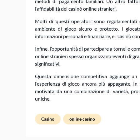
metodi di pagamento familiari. Un altro fattor
l’affidabilità dei casinò online stranieri.
Molti di questi operatori sono regolamentati 
ambiente di gioco sicuro e protetto. I giocat
informazioni personali e finanziarie, e i casinò co
Infine, l’opportunità di partecipare a tornei e com
online stranieri spesso organizzano eventi di gra
significativi.
Questa dimensione competitiva aggiunge un e
l’esperienza di gioco ancora più appagante. In si
motivata da una combinazione di varietà, prom
uniche.
Casino
online casino