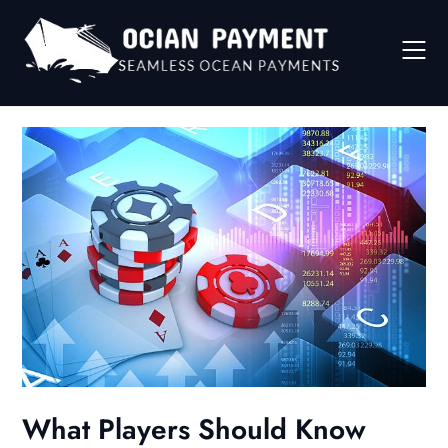
Skip
to
content
What Players Should Know