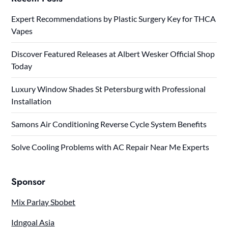
Expert Recommendations by Plastic Surgery Key for THCA
Vapes
Discover Featured Releases at Albert Wesker Official Shop
Today
Luxury Window Shades St Petersburg with Professional
Installation
Samons Air Conditioning Reverse Cycle System Benefits
Solve Cooling Problems with AC Repair Near Me Experts
Sponsor
Mix Parlay Sbobet
Idngoal Asia