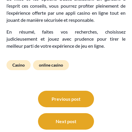
l’esprit ces conseils, vous pourrez profiter pleinement de
l’expérience offerte par une appli casino en ligne tout en
jouant de manière sécurisée et responsable.
En résumé, faites vos recherches, choisissez
judicieusement et jouez avec prudence pour tirer le
meilleur parti de votre expérience de jeu en ligne.
Casino
online casino
Post
navigation
Previous post
Next post