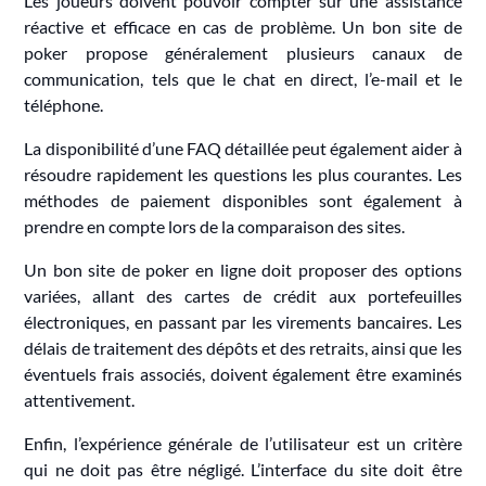
Les joueurs doivent pouvoir compter sur une assistance
réactive et efficace en cas de problème. Un bon site de
poker propose généralement plusieurs canaux de
communication, tels que le chat en direct, l’e-mail et le
téléphone.
La disponibilité d’une FAQ détaillée peut également aider à
résoudre rapidement les questions les plus courantes. Les
méthodes de paiement disponibles sont également à
prendre en compte lors de la comparaison des sites.
Un bon site de poker en ligne doit proposer des options
variées, allant des cartes de crédit aux portefeuilles
électroniques, en passant par les virements bancaires. Les
délais de traitement des dépôts et des retraits, ainsi que les
éventuels frais associés, doivent également être examinés
attentivement.
Enfin, l’expérience générale de l’utilisateur est un critère
qui ne doit pas être négligé. L’interface du site doit être