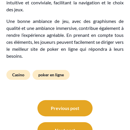
intuitive et conviviale, facilitant la navigation et le choix
des jeux.
Une bonne ambiance de jeu, avec des graphismes de
qualité et une ambiance immersive, contribue également à
rendre l’expérience agréable. En prenant en compte tous
ces éléments, les joueurs peuvent facilement se diriger vers
le meilleur site de poker en ligne qui répondra à leurs
besoins.
Casino
poker en ligne
Post
navigation
Previous post