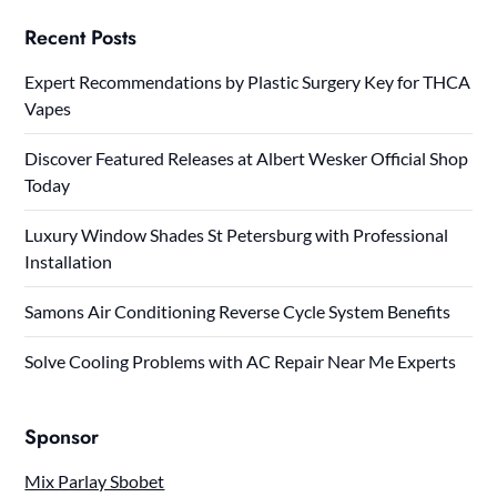
Recent Posts
Expert Recommendations by Plastic Surgery Key for THCA
Vapes
Discover Featured Releases at Albert Wesker Official Shop
Today
Luxury Window Shades St Petersburg with Professional
Installation
Samons Air Conditioning Reverse Cycle System Benefits
Solve Cooling Problems with AC Repair Near Me Experts
Sponsor
Mix Parlay Sbobet