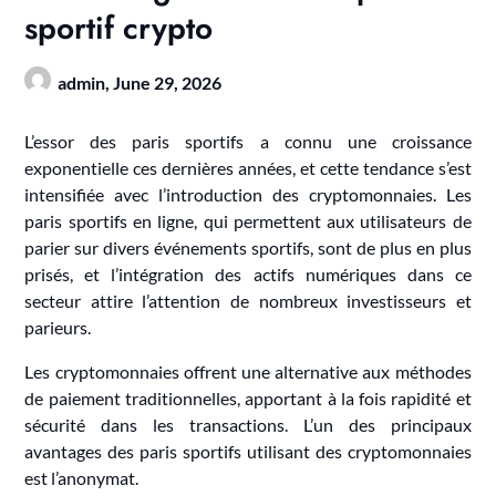
sportif crypto
admin,
June 29, 2026
L’essor des paris sportifs a connu une croissance
exponentielle ces dernières années, et cette tendance s’est
intensifiée avec l’introduction des cryptomonnaies. Les
paris sportifs en ligne, qui permettent aux utilisateurs de
parier sur divers événements sportifs, sont de plus en plus
prisés, et l’intégration des actifs numériques dans ce
secteur attire l’attention de nombreux investisseurs et
parieurs.
Les cryptomonnaies offrent une alternative aux méthodes
de paiement traditionnelles, apportant à la fois rapidité et
sécurité dans les transactions. L’un des principaux
avantages des paris sportifs utilisant des cryptomonnaies
est l’anonymat.