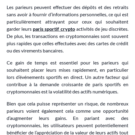
Les parieurs peuvent effectuer des dépôts et des retraits
sans avoir à fournir d’informations personnelles, ce qui est
particulièrement attrayant pour ceux qui souhaitent
garder leurs
paris sportif crypto
activités de jeu discrètes.
De plus, les transactions en cryptomonnaies sont souvent
plus rapides que celles effectuées avec des cartes de crédit
ou des virements bancaires.
Ce gain de temps est essentiel pour les parieurs qui
souhaitent placer leurs mises rapidement, en particulier
lors d’événements sportifs en direct. Un autre facteur qui
contribue à la demande croissante de paris sportifs en
cryptomonnaies est la volatilité des actifs numériques.
Bien que cela puisse représenter un risque, de nombreux
parieurs voient également cela comme une opportunité
d’augmenter leurs gains. En pariant avec des
cryptomonnaies, les utilisateurs peuvent potentiellement
bénéficier de l’appréciation de la valeur de leurs actifs tout