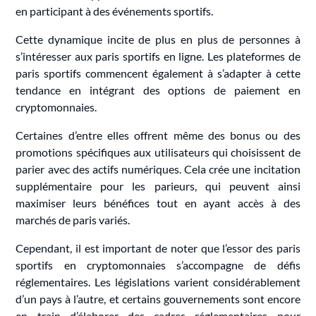
en participant à des événements sportifs.
Cette dynamique incite de plus en plus de personnes à
s’intéresser aux paris sportifs en ligne. Les plateformes de
paris sportifs commencent également à s’adapter à cette
tendance en intégrant des options de paiement en
cryptomonnaies.
Certaines d’entre elles offrent même des bonus ou des
promotions spécifiques aux utilisateurs qui choisissent de
parier avec des actifs numériques. Cela crée une incitation
supplémentaire pour les parieurs, qui peuvent ainsi
maximiser leurs bénéfices tout en ayant accès à des
marchés de paris variés.
Cependant, il est important de noter que l’essor des paris
sportifs en cryptomonnaies s’accompagne de défis
réglementaires. Les législations varient considérablement
d’un pays à l’autre, et certains gouvernements sont encore
en train d’élaborer des cadres réglementaires pour