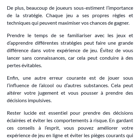
De plus, beaucoup de joueurs sous-estiment l’importance
de la stratégie. Chaque jeu a ses propres règles et
techniques qui peuvent maximiser vos chances de gagner.
Prendre le temps de se familiariser avec les jeux et
d’apprendre différentes stratégies peut faire une grande
différence dans votre expérience de jeu. Évitez de vous
lancer sans connaissances, car cela peut conduire à des
pertes évitables.
Enfin, une autre erreur courante est de jouer sous
l’influence de l’alcool ou d’autres substances. Cela peut
altérer votre jugement et vous pousser à prendre des
décisions impulsives.
Rester lucide est essentiel pour prendre des décisions
éclairées et éviter les comportements à risque. En gardant
ces conseils à l’esprit, vous pouvez améliorer votre
expérience de jeu en ligne et éviter les pièges courants qui