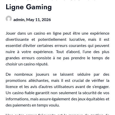
Ligne Gaming
admin,
May 11, 2026
Jouer dans un casino en ligne peut être une expérience
divertissante et potentiellement lucrative, mais il est
essentiel d’éviter certaines erreurs courantes qui peuvent
nuire à votre expérience. Tout d’abord, l’une des plus
grandes erreurs consiste à ne pas prendre le temps de
choisir un casino réputé.
De nombreux joueurs se laissent séduire par des
promotions alléchantes, mais il est crucial de vérifier la
licence et les avis d’autres utilisateurs avant de s’engager.
Un casino fiable garantit non seulement la sécurité de vos
informations, mais assure également des jeux équitables et
des paiements en temps voulu.