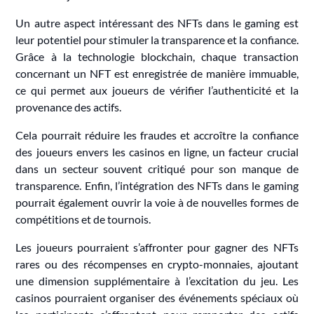
Un autre aspect intéressant des NFTs dans le gaming est
leur potentiel pour stimuler la transparence et la confiance.
Grâce à la technologie blockchain, chaque transaction
concernant un NFT est enregistrée de manière immuable,
ce qui permet aux joueurs de vérifier l’authenticité et la
provenance des actifs.
Cela pourrait réduire les fraudes et accroître la confiance
des joueurs envers les casinos en ligne, un facteur crucial
dans un secteur souvent critiqué pour son manque de
transparence. Enfin, l’intégration des NFTs dans le gaming
pourrait également ouvrir la voie à de nouvelles formes de
compétitions et de tournois.
Les joueurs pourraient s’affronter pour gagner des NFTs
rares ou des récompenses en crypto-monnaies, ajoutant
une dimension supplémentaire à l’excitation du jeu. Les
casinos pourraient organiser des événements spéciaux où