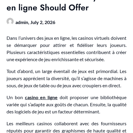
en ligne Should Offer
admin,
July 2, 2026
Dans l’univers des jeux en ligne, les casinos virtuels doivent
se démarquer pour attirer et fidéliser leurs joueurs.
Plusieurs caractéristiques essentielles contribuent à créer
une expérience de jeu enrichissante et sécurisée.
Tout d’abord, un large éventail de jeux est primordial. Les
joueurs apprécient la diversité, qu’il s’agisse de machines à
sous, de jeux de table ou de jeux avec croupiers en direct.
Un bon
casino en ligne
doit proposer une bibliothèque
variée qui s’adapte aux goûts de chacun. Ensuite, la qualité
des logiciels de jeu est un facteur déterminant.
Les meilleurs casinos collaborent avec des fournisseurs
réputés pour garantir des graphismes de haute qualité et