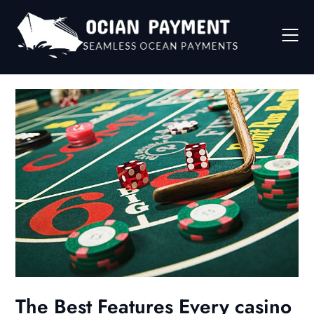
Skip
to
content
The Best Features Every casino