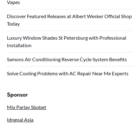
Vapes
Discover Featured Releases at Albert Wesker Official Shop
Today
Luxury Window Shades St Petersburg with Professional
Installation
Samons Air Conditioning Reverse Cycle System Benefits
Solve Cooling Problems with AC Repair Near Me Experts
Sponsor
Mix Parlay Sbobet
Idngoal Asia