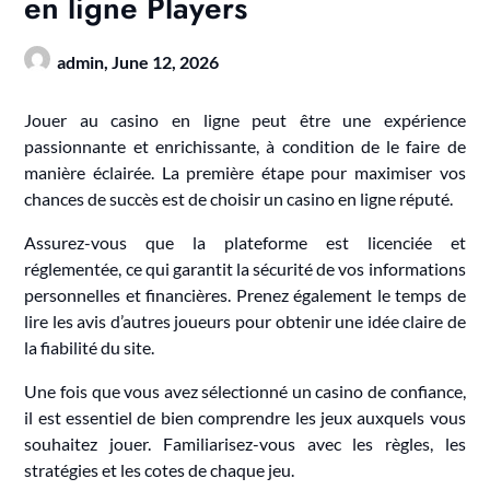
en ligne Players
admin,
June 12, 2026
Jouer au casino en ligne peut être une expérience
passionnante et enrichissante, à condition de le faire de
manière éclairée. La première étape pour maximiser vos
chances de succès est de choisir un casino en ligne réputé.
Assurez-vous que la plateforme est licenciée et
réglementée, ce qui garantit la sécurité de vos informations
personnelles et financières. Prenez également le temps de
lire les avis d’autres joueurs pour obtenir une idée claire de
la fiabilité du site.
Une fois que vous avez sélectionné un casino de confiance,
il est essentiel de bien comprendre les jeux auxquels vous
souhaitez jouer. Familiarisez-vous avec les règles, les
stratégies et les cotes de chaque jeu.