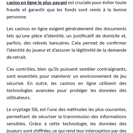
casino en ligne le plus payant
est cruciale pour éviter toute
fraude et garantir que les fonds sont remis à la bonne
personne.
Les casinos en ligne exigent généralement des documents
tels qu’une pièce d’identité, un justificatif de domicile et,
parfois, des relevés bancaires. Cela permet de confirmer
l’identité du joueur et d’assurer la légitimité de la demande
de retrait.
Ces contrôles, bien qu’ils puissent sembler contraignants,
sont essentiels pour maintenir un environnement de jeu
sécurisé. En outre, les casinos en ligne utilisent des
technologies avancées pour protéger les données des
utilisateurs.
Le cryptage SSL est l’une des méthodes les plus courantes,
permettant de sécuriser la transmission des informations
sensibles. Grâce à cette technologie, les données des
joueurs sont chiffrées, ce qui rend leur interception par des