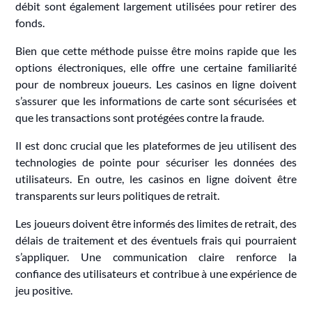
débit sont également largement utilisées pour retirer des
fonds.
Bien que cette méthode puisse être moins rapide que les
options électroniques, elle offre une certaine familiarité
pour de nombreux joueurs. Les casinos en ligne doivent
s’assurer que les informations de carte sont sécurisées et
que les transactions sont protégées contre la fraude.
Il est donc crucial que les plateformes de jeu utilisent des
technologies de pointe pour sécuriser les données des
utilisateurs. En outre, les casinos en ligne doivent être
transparents sur leurs politiques de retrait.
Les joueurs doivent être informés des limites de retrait, des
délais de traitement et des éventuels frais qui pourraient
s’appliquer. Une communication claire renforce la
confiance des utilisateurs et contribue à une expérience de
jeu positive.