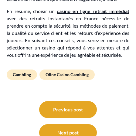
En résumé, choisir un
casino en ligne retrait immédiat
avec des retraits instantanés en France nécessite de
prendre en compte la sécurité, les méthodes de paiement,
la qualité du service client et les retours d’expérience des
joueurs. En suivant ces conseils, vous serez en mesure de
sélectionner un casino qui répond à vos attentes et qui
vous offrira une expérience de jeu agréable et sécurisée.
Gambling
Oline Casino Gambling
Post
navigation
Previous post
Next post