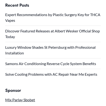
Recent Posts
Expert Recommendations by Plastic Surgery Key for THCA
Vapes
Discover Featured Releases at Albert Wesker Official Shop
Today
Luxury Window Shades St Petersburg with Professional
Installation
Samons Air Conditioning Reverse Cycle System Benefits
Solve Cooling Problems with AC Repair Near Me Experts
Sponsor
Mix Parlay Sbobet