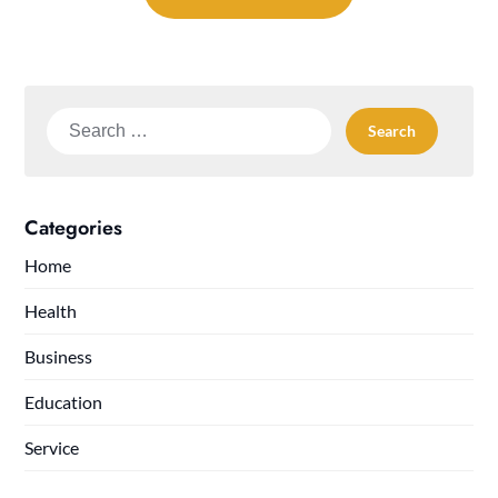
Search
for:
Categories
Home
Health
Business
Education
Service