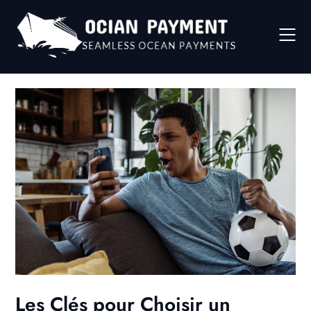
Skip
to
content
Les Clés pour Choisir un