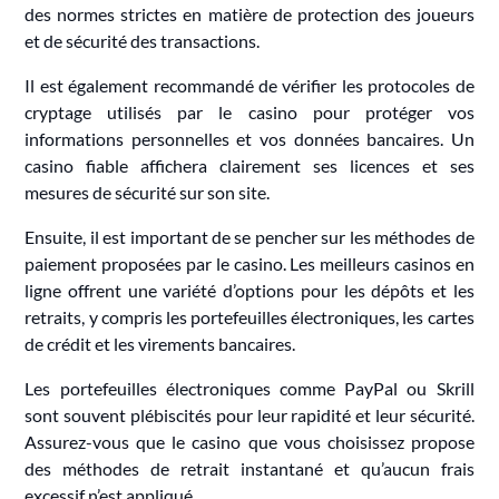
des normes strictes en matière de protection des joueurs
et de sécurité des transactions.
Il est également recommandé de vérifier les protocoles de
cryptage utilisés par le casino pour protéger vos
informations personnelles et vos données bancaires. Un
casino fiable affichera clairement ses licences et ses
mesures de sécurité sur son site.
Ensuite, il est important de se pencher sur les méthodes de
paiement proposées par le casino. Les meilleurs casinos en
ligne offrent une variété d’options pour les dépôts et les
retraits, y compris les portefeuilles électroniques, les cartes
de crédit et les virements bancaires.
Les portefeuilles électroniques comme PayPal ou Skrill
sont souvent plébiscités pour leur rapidité et leur sécurité.
Assurez-vous que le casino que vous choisissez propose
des méthodes de retrait instantané et qu’aucun frais
excessif n’est appliqué.