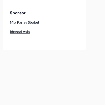
Sponsor
Mix Parlay Sbobet
Idngoal Asia