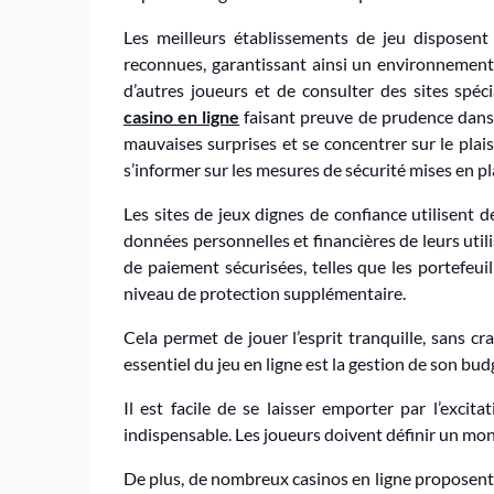
Les meilleurs établissements de jeu disposent 
reconnues, garantissant ainsi un environnement de
d’autres joueurs et de consulter des sites spéc
casino en ligne
faisant preuve de prudence dans l
mauvaises surprises et se concentrer sur le plaisi
s’informer sur les mesures de sécurité mises en pl
Les sites de jeux dignes de confiance utilisent 
données personnelles et financières de leurs utili
de paiement sécurisées, telles que les portefeuil
niveau de protection supplémentaire.
Cela permet de jouer l’esprit tranquille, sans c
essentiel du jeu en ligne est la gestion de son bud
Il est facile de se laisser emporter par l’excit
indispensable. Les joueurs doivent définir un monta
De plus, de nombreux casinos en ligne proposent 