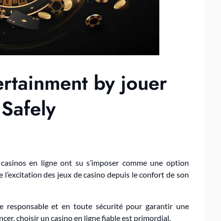
ertainment by jouer
 Safely
s casinos en ligne ont su s’imposer comme une option
l’excitation des jeux de casino depuis le confort de son
re responsable et en toute sécurité pour garantir une
r, choisir un casino en ligne fiable est primordial.