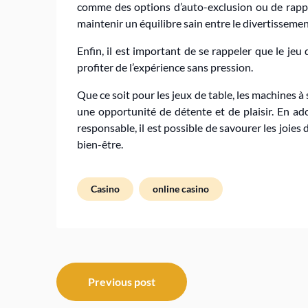
comme des options d’auto-exclusion ou de rappe
maintenir un équilibre sain entre le divertissemen
Enfin, il est important de se rappeler que le jeu 
profiter de l’expérience sans pression.
Que ce soit pour les jeux de table, les machines 
une opportunité de détente et de plaisir. En a
responsable, il est possible de savourer les joies
bien-être.
Casino
online casino
Post
Previous post
navigation