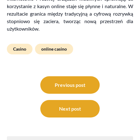
korzystanie z kasyn online staje się płynne i naturalne. W
rezultacie granica między tradycyjną a cyfrową rozrywką
stopniowo się zaciera, tworząc nową przestrzeń dla
użytkowników.
Casino
online casino
Post
navigation
Previous post
Next post