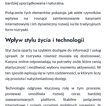
bardziej uporządkowana i naturalna.
Połączenie tych elementów pokazuje, jak wiele czynników
wpływa na rosnące zainteresowanie kasynami
internetowymi i ich dynamiczny rozwój na tle tradycyjnych
form rozrywki.
Wpływ stylu życia i technologii
Styl życia oparty na szybkim dostępie do informacji i usług
sprawił, że rozrywka również musiała się dostosować.
Kasyna online odpowiadają na potrzeby osób, które cenią
elastyczność i możliwość wyboru momentu aktywności. W
ten sposób wpisują się w rytm codzienności, w którym liczy
się prostota i natychmiastowy dostęp.
Technologia odgrywa kluczową rolę w tym procesie,
ponieważ umożliwia rozwój coraz bardziej
zaawansowanych platform. Stabilne połączenia
internetowe i rozwój urządzeń mobilnych sprawiają, że