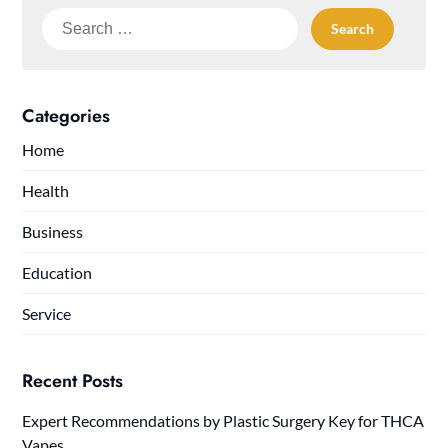
Search
for:
Categories
Home
Health
Business
Education
Service
Recent Posts
Expert Recommendations by Plastic Surgery Key for THCA
Vapes