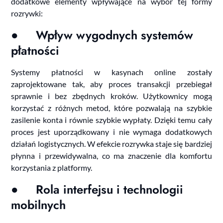
dodatkowe elementy wpływające na wybór tej formy
rozrywki:
● Wpływ wygodnych systemów
płatności
Systemy płatności w kasynach online zostały
zaprojektowane tak, aby proces transakcji przebiegał
sprawnie i bez zbędnych kroków. Użytkownicy mogą
korzystać z różnych metod, które pozwalają na szybkie
zasilenie konta i równie szybkie wypłaty. Dzięki temu cały
proces jest uporządkowany i nie wymaga dodatkowych
działań logistycznych. W efekcie rozrywka staje się bardziej
płynna i przewidywalna, co ma znaczenie dla komfortu
korzystania z platformy.
● Rola interfejsu i technologii
mobilnych