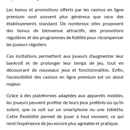
Les bonus et promotions offerts par les casinos en ligne
premium sont souvent plus généreux que ceux des
établissements standard. De nombreux sites proposent
des bonus de bienvenue attractifs, des promotions
régulières et des programmes de fidélité pour récompenser
les joueurs réguliers.
Ces incitations permettent aux joueurs d’augmenter leur
bankroll et de prolonger leur temps de jeu, tout en
découvrant de nouveaux jeux et fonctionnalités. Enfin,
l’accessibilité des casinos en ligne premium est un atout
majeur.
Grâce à des plateformes adaptées aux appareils mobiles,
les joueurs peuvent profiter de leurs jeux préférés où qu’ils
soient, que ce soit sur un smartphone ou une tablette.
Cette flexibilité permet de jouer à tout moment, ce qui
rend l’expérience de jeu encore plus agréable et pratique.