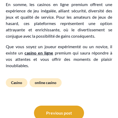
En somme, les casinos en ligne premium offrent une
expérience de jeu inégalée, alliant sécurité, diversité des
jeux et qualité de service. Pour les amateurs de jeux de
hasard, ces plateformes représentent une option
attrayante et enrichissante, où le divertissement se
conjugue avec la possibilité de gains conséquents.
Que vous soyez un joueur expérimenté ou un novice, il
existe un
casino en ligne
premium qui saura répondre à
vos attentes et vous offrir des moments de plaisir
inoubliables.
Casino
online casino
Post
navigation
Previous post