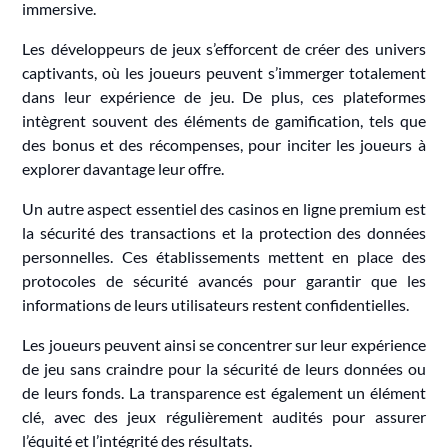
immersive.
Les développeurs de jeux s’efforcent de créer des univers
captivants, où les joueurs peuvent s’immerger totalement
dans leur expérience de jeu. De plus, ces plateformes
intègrent souvent des éléments de gamification, tels que
des bonus et des récompenses, pour inciter les joueurs à
explorer davantage leur offre.
Un autre aspect essentiel des casinos en ligne premium est
la sécurité des transactions et la protection des données
personnelles. Ces établissements mettent en place des
protocoles de sécurité avancés pour garantir que les
informations de leurs utilisateurs restent confidentielles.
Les joueurs peuvent ainsi se concentrer sur leur expérience
de jeu sans craindre pour la sécurité de leurs données ou
de leurs fonds. La transparence est également un élément
clé, avec des jeux régulièrement audités pour assurer
l’équité et l’intégrité des résultats.