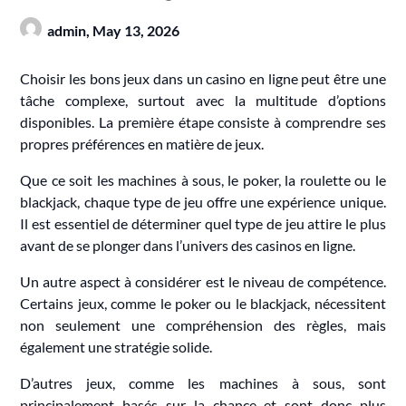
admin,
May 13, 2026
Choisir les bons jeux dans un casino en ligne peut être une
tâche complexe, surtout avec la multitude d’options
disponibles. La première étape consiste à comprendre ses
propres préférences en matière de jeux.
Que ce soit les machines à sous, le poker, la roulette ou le
blackjack, chaque type de jeu offre une expérience unique.
Il est essentiel de déterminer quel type de jeu attire le plus
avant de se plonger dans l’univers des casinos en ligne.
Un autre aspect à considérer est le niveau de compétence.
Certains jeux, comme le poker ou le blackjack, nécessitent
non seulement une compréhension des règles, mais
également une stratégie solide.
D’autres jeux, comme les machines à sous, sont
principalement basés sur la chance et sont donc plus