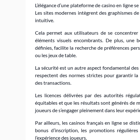
L’élégance d’une plateforme de casino en ligne se
Les sites modernes intègrent des graphismes de 
intuitive.
Cela permet aux utilisateurs de se concentrer 
éléments visuels encombrants. De plus, une b
définies, facilite la recherche de préférences per
ou les jeux de table.
La sécurité est un autre aspect fondamental des
respectent des normes strictes pour garantir la
des transactions.
Les licences délivrées par des autorités régul
équitables et que les résultats sont générés de m
joueurs de s’engager pleinement dans leur expéri
Par ailleurs, les casinos français en ligne se dis
bonus d’inscription, les promotions régulières
l’expérience des joueurs.