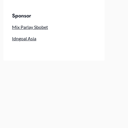
Sponsor
Mix Parlay Sbobet
Idngoal Asia