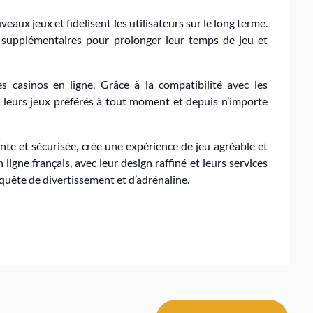
aux jeux et fidélisent les utilisateurs sur le long terme.
s supplémentaires pour prolonger leur temps de jeu et
es casinos en ligne. Grâce à la compatibilité avec les
à leurs jeux préférés à tout moment et depuis n’importe
ante et sécurisée, crée une expérience de jeu agréable et
 ligne français, avec leur design raffiné et leurs services
n quête de divertissement et d’adrénaline.