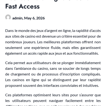
Fast Access
admin,
May 6, 2026
Dans le monde des jeux d’argent en ligne, la rapidité d’accès
aux sites de casino est devenue un critère essentiel pour de
nombreux joueurs. Les meilleures plateformes offrent non
seulement une expérience fluide, mais elles garantissent
également un accès rapide aux jeux et aux fonctionnalités.
Cela permet aux utilisateurs de se plonger immédiatement
dans l’ambiance du casino, sans se soucier de longs temps
de chargement ou de processus d’inscription compliqués.
Les casinos en ligne qui se distinguent par leur rapidité
proposent souvent des interfaces conviviales et intuitives.
Ces plateformes optimisent leurs sites pour s’assurer que
les utilisateurs peuvent naviguer facilement entre les