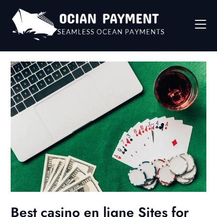
Skip
to
content
Best casino en ligne Sites for