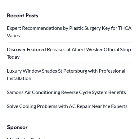
Recent Posts
Expert Recommendations by Plastic Surgery Key for THCA
Vapes
Discover Featured Releases at Albert Wesker Official Shop
Today
Luxury Window Shades St Petersburg with Professional
Installation
Samons Air Conditioning Reverse Cycle System Benefits
Solve Cooling Problems with AC Repair Near Me Experts
Sponsor