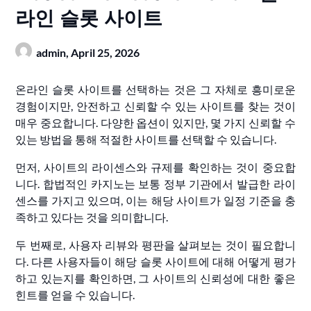
라인 슬롯 사이트
admin,
April 25, 2026
온라인 슬롯 사이트를 선택하는 것은 그 자체로 흥미로운
경험이지만, 안전하고 신뢰할 수 있는 사이트를 찾는 것이
매우 중요합니다. 다양한 옵션이 있지만, 몇 가지 신뢰할 수
있는 방법을 통해 적절한 사이트를 선택할 수 있습니다.
먼저, 사이트의 라이센스와 규제를 확인하는 것이 중요합
니다. 합법적인 카지노는 보통 정부 기관에서 발급한 라이
센스를 가지고 있으며, 이는 해당 사이트가 일정 기준을 충
족하고 있다는 것을 의미합니다.
두 번째로, 사용자 리뷰와 평판을 살펴보는 것이 필요합니
다. 다른 사용자들이 해당 슬롯 사이트에 대해 어떻게 평가
하고 있는지를 확인하면, 그 사이트의 신뢰성에 대한 좋은
힌트를 얻을 수 있습니다.