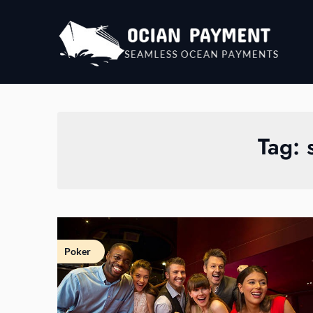
Skip
to
content
Tag:
Poker