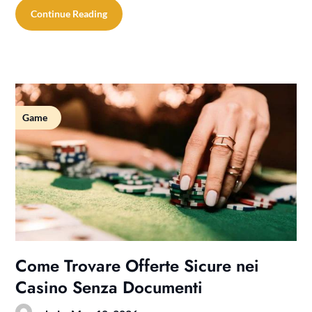
Continue Reading
Game
Come Trovare Offerte Sicure nei
Casino Senza Documenti