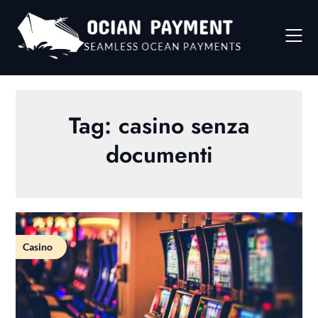
Skip
to
content
Tag:
casino senza
documenti
Casino