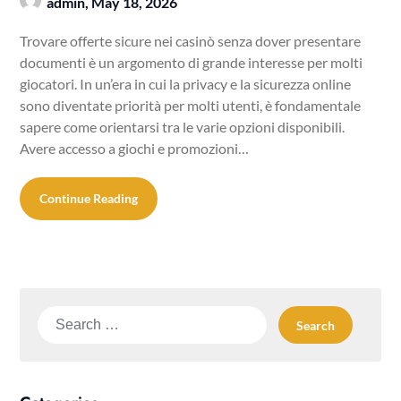
admin,
May 18, 2026
Trovare offerte sicure nei casinò senza dover presentare
documenti è un argomento di grande interesse per molti
giocatori. In un’era in cui la privacy e la sicurezza online
sono diventate priorità per molti utenti, è fondamentale
sapere come orientarsi tra le varie opzioni disponibili.
Avere accesso a giochi e promozioni…
Continue Reading
Search
for: