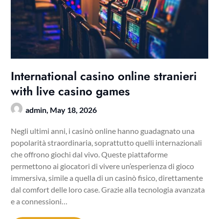
International casino online stranieri
with live casino games
admin,
May 18, 2026
Negli ultimi anni, i casinò online hanno guadagnato una
popolarità straordinaria, soprattutto quelli internazionali
che offrono giochi dal vivo. Queste piattaforme
permettono ai giocatori di vivere un’esperienza di gioco
immersiva, simile a quella di un casinò fisico, direttamente
dal comfort delle loro case. Grazie alla tecnologia avanzata
e a connessioni…